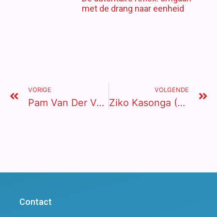
met de drang naar eenheid
VORIGE
VOLGENDE
Pam Van Der Veen (50) Uit Utrecht: “Wil Ik Er Dankbaarheid Voor Terug?”
Ziko Kasonga (58) Uit Malawi: “De Eerste Keer Bedelen Was Verschrikkelijk”
Contact