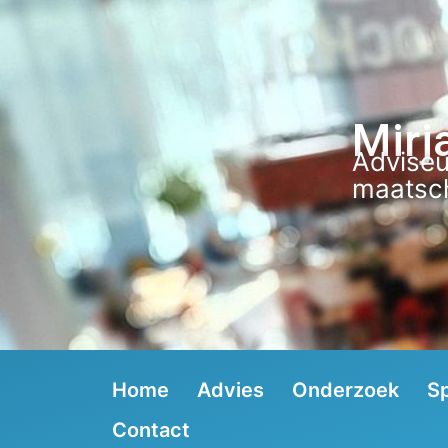
Mirj
Adviseu
maatsch
Home
Advies
Onderzoek
S
Contact