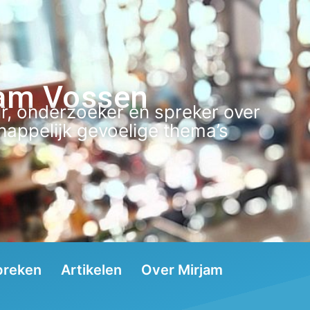
am Vossen
r, onderzoeker en spreker over
appelijk gevoelige thema’s
preken
Artikelen
Over Mirjam