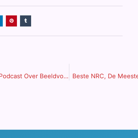
Taal Doet Ertoe. Te Gast In Afrika-Podcast Over Beeldvorming En Taalgebruik
Beste NRC, De Meeste