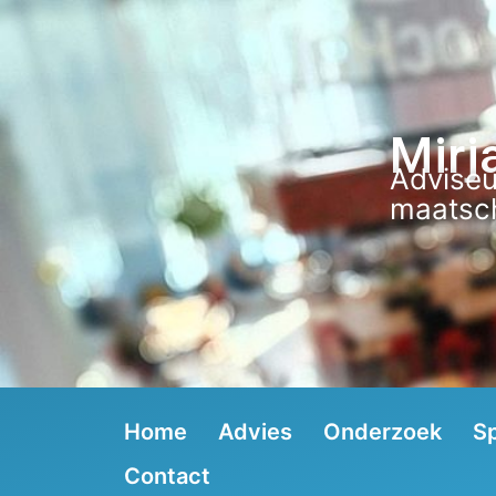
Mirj
Adviseu
maatsch
Home
Advies
Onderzoek
S
Contact