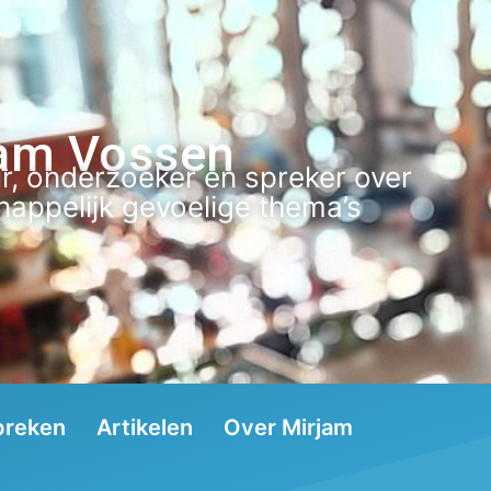
am Vossen
r, onderzoeker en spreker over
appelijk gevoelige thema’s
preken
Artikelen
Over Mirjam