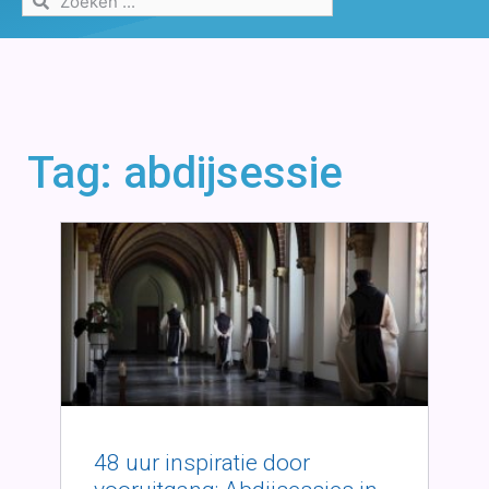
Tag: abdijsessie
48 uur inspiratie door