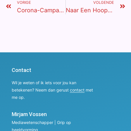
VORIGE
VOLGENDE
Corona-Campagnes Op De Snijtafel
Naar Een Hoopvol Verhaal Over Ontwikkelingssamenwerking
Contact
Wil je weten of ik iets voor jou kan
betekenen? Neem dan gerust
contact
met
me op.
Mirjam Vossen
Mediawetenschapper | Grip op
beeldvorming