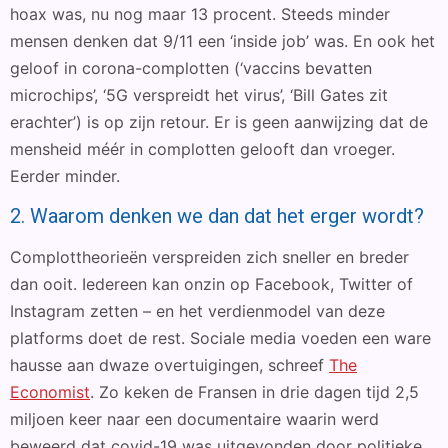
hoax was, nu nog maar 13 procent. Steeds minder
mensen denken dat 9/11 een ‘inside job’ was. En ook het
geloof in corona-complotten (‘vaccins bevatten
microchips’, ‘5G verspreidt het virus’, ‘Bill Gates zit
erachter’) is op zijn retour. Er is geen aanwijzing dat de
mensheid méér in complotten gelooft dan vroeger.
Eerder minder.
2. Waarom denken we dan dat het erger wordt?
Complottheorieën verspreiden zich sneller en breder
dan ooit. Iedereen kan onzin op Facebook, Twitter of
Instagram zetten – en het verdienmodel van deze
platforms doet de rest. Sociale media voeden een ware
hausse aan dwaze overtuigingen, schreef
The
Economist
. Zo keken de Fransen in drie dagen tijd 2,5
miljoen keer naar een documentaire waarin werd
beweerd dat covid-19 was uitgevonden door politieke