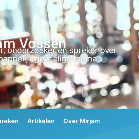
am Vossen
r, onderzoeker en spreker over
appelijk gevoelige thema’s
preken
Artikelen
Over Mirjam