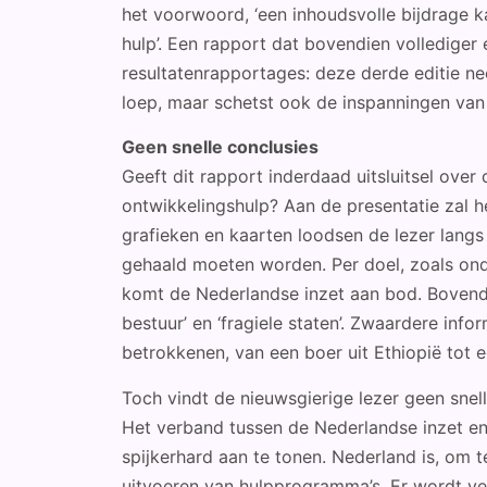
het voorwoord, ‘een inhoudsvolle bijdrage 
hulp’. Een rapport dat bovendien vollediger 
resultatenrapportages: deze derde editie ne
loep, maar schetst ook de inspanningen van
Geen snelle conclusies
Geeft dit rapport inderdaad uitsluitsel over
ontwikkelingshulp? Aan de presentatie zal het
grafieken en kaarten loodsen de lezer langs
gehaald moeten worden. Per doel, zoals ond
komt de Nederlandse inzet aan bod. Bovendi
bestuur’ en ‘fragiele staten’. Zwaardere inf
betrokkenen, van een boer uit Ethiopië tot 
Toch vindt de nieuwsgierige lezer geen snell
Het verband tussen de Nederlandse inzet en d
spijkerhard aan te tonen. Nederland is, om t
uitvoeren van hulpprogramma’s. Er wordt v