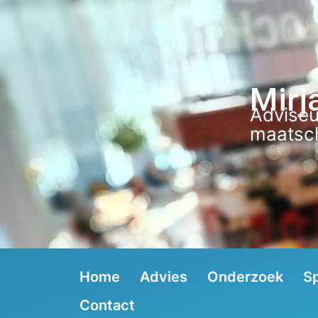
Mirj
Adviseu
maatsch
Home
Advies
Onderzoek
S
Contact