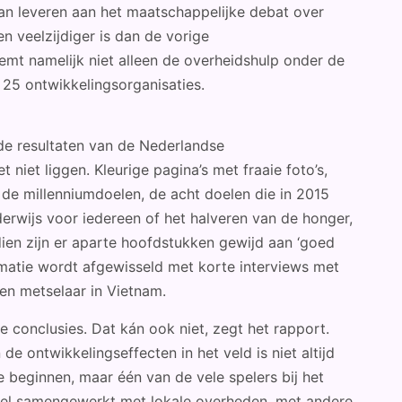
kan leveren aan het maatschappelijke debat over
en veelzijdiger is dan de vorige
emt namelijk niet alleen de overheidshulp onder de
 25 ontwikkelingsorganisaties.
 de resultaten van de Nederlandse
 niet liggen. Kleurige pagina’s met fraaie foto’s,
 de millenniumdoelen, de acht doelen die in 2015
erwijs voor iedereen of het halveren van de honger,
en zijn er aparte hoofdstukken gewijd aan ‘goed
ormatie wordt afgewisseld met korte interviews met
een metselaar in Vietnam.
e conclusies. Dat kán ook niet, zegt het rapport.
e ontwikkelingseffecten in het veld is niet altijd
e beginnen, maar één van de vele spelers bij het
eel samengewerkt met lokale overheden, met andere