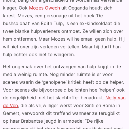
mond, bang om afgeschilderd te worden als verwende
klager. Ook
Mozes Owech
uit Oeganda houdt zich
koest. Mozes, een personage uit het boek ‘De
bushsoldaat’ van Edith Tulp, is een ex-kindsoldaat die
twee blanke hulpverleners ontmoet. Ze willen zich over
hem ontfermen. Maar Mozes wil helemaal geen hulp. Hij
wil niet over zijn verleden vertellen. Maar hij durft hun
hulp echter ook niet te weigeren.
Het ongemak over het ontvangen van hulp krijgt in de
media weinig ruimte. Nog minder ruimte is er voor
scenes waarin de ‘geholpene’ kritiek heeft op de helper.
Voor scenes die bijvoorbeeld belichten hoe ‘helpen’ ook
de ongelijkheid met het slachtoffer benadrukt.
Nelly van
de Ven
, die als vrijwilliger werkt voor Sinti en Roma in
Gemert, verwoordt dit treffend wanneer ze terugblikt
op haar Brabantse jeugd in armoede: ”De rijke
mevrouwen uit het dorp kwamen bij ons thuis met veel