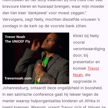
bravoure kleren en huisraad brengen, waar mijn moeder
dan tien keer ‘dankjewel’ voor moest zeggen.”
Vervolgens, zegt Nelly, mochten diezelfde vrouwen ’s
zondags in de kerk op de voorste bank zitten.
Klinkt bij Nelly
vooral
verontwaardiging
door, bij
presentator en
komiek
Trevor
Noah
, die
opgroeide in
Johannesburg, ontaardt deze ongelijkheid in boosheid.
In een satirische conference gaat hij tekeer tegen de
manier waarop hulporganisaties kinderen uit Afrika in
beeld brengen. Waarom, vraagt Trevor zich af, blijven ze