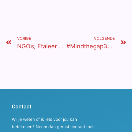
VORIGE
VOLGENDE
NGO’s, Etaleer Je Successen
#mindthegap3: Hoe Overleef Ik Giro555?
Contact
Wil je weten of ik iets voor jou kan
betekenen? Neem dan gerust
contact
met