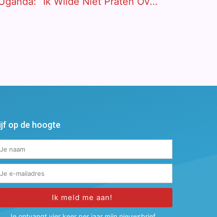
Mozes Owech (23) Uit Uganda: “Ik Wilde Niet Praten Over Mijn Leven Als Kindsoldaat”
ijf op de hoogte
Ik meld me aan!
ternative:
Je ontvangt vier keer per jaar mijn nieuwsbrief