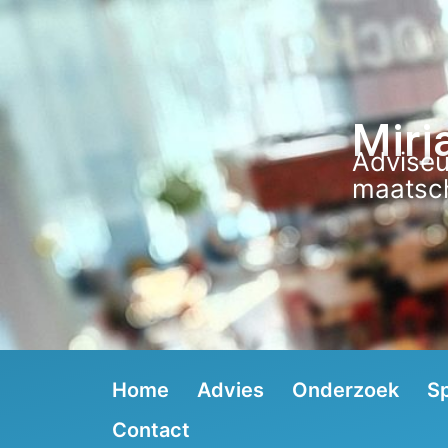
Mirj
Adviseu
maatsch
Home
Advies
Onderzoek
S
Contact