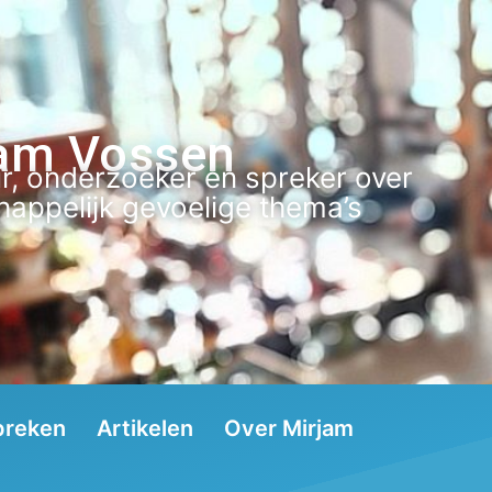
am Vossen
r, onderzoeker en spreker over
appelijk gevoelige thema’s
preken
Artikelen
Over Mirjam