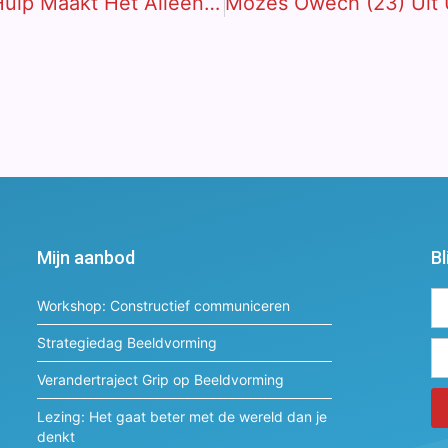
Henk Hamer (62) Arnhem: “Onze Hulp Maakt Het Alleen Maar Erger”
Mijn aanbod
Bl
Workshop: Constructief communiceren
Strategiedag Beeldvorming
Verandertraject Grip op Beeldvorming
Lezing: Het gaat beter met de wereld dan je
denkt
Al