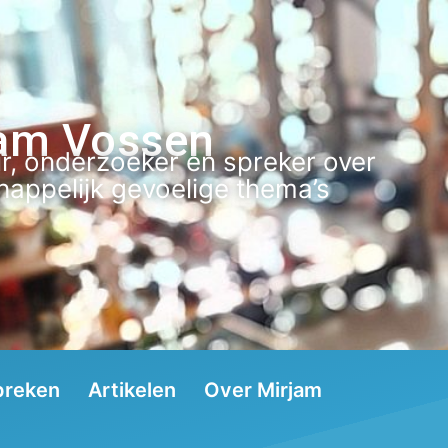
am Vossen
r, onderzoeker en spreker over
appelijk gevoelige thema’s
preken
Artikelen
Over Mirjam