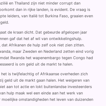
ilië en Thailand zijn niet minder corrupt dan
oorkomt dan in rijke landen, is evident. De vraag is
te leiders, van Italië tot Burkina Faso, graaien even
ggeld.
aat de kraan dicht. Dat gebeurde afgelopen jaar
nen gaf dat het af wil van ontwikkelingshulp.
at Afrikanen de hulp zelf ook niet zien zitten.
Rwanda, maar Zweden en Nederland zetten eind vorig
p, omdat Rwanda het wapenembargo tegen Congo had
sseerd is om geld uit de markt te halen.
 het is twijfelachtig of Afrikaanse overheden zich
ij geld uit de markt gaan halen. Het weigeren van
niet aan tot actie en lokt buitenlandse investeerders
 van hulp maak wel een einde aan het werk van
er moeilijke omstandigheden het leven van duizenden