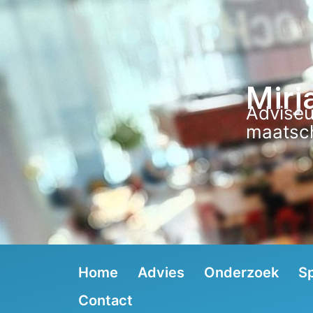
Mirj
Adviseu
maatsch
Home
Advies
Onderzoek
S
Contact