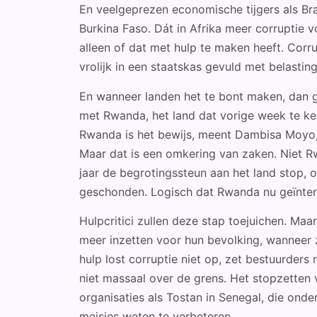
En veelgeprezen economische tijgers als Braz
Burkina Faso. Dát in Afrika meer corruptie v
alleen of dat met hulp te maken heeft. Corrup
vrolijk in een staatskas gevuld met belastin
En wanneer landen het te bont maken, dan g
met Rwanda, het land dat vorige week te ken
Rwanda is het bewijs, meent Dambisa Moyo, d
Maar dat is een omkering van zaken. Niet 
jaar de begrotingssteun aan het land sto
geschonden. Logisch dat Rwanda nu geïntere
Hulpcritici zullen deze stap toejuichen. Maar
meer inzetten voor hun bevolking, wanneer z
hulp lost corruptie niet op, zet bestuurders 
niet massaal over de grens. Het stopzetten
organisaties als Tostan in Senegal, die ond
meisjes weten te verbeteren.